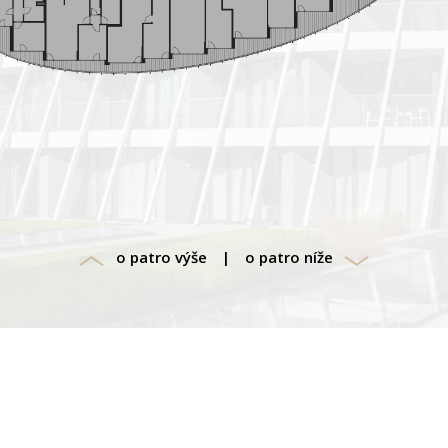
o patro výše
|
o patro níže