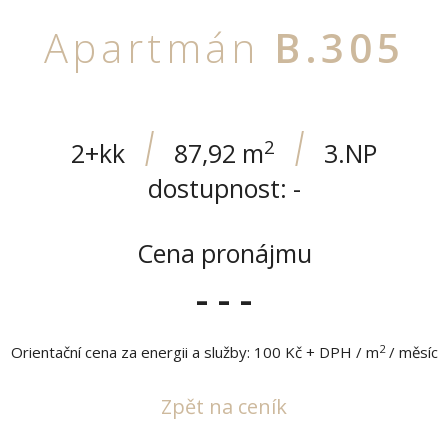
Apartmán
B.305
/
/
2
2+kk
87,92 m
3.NP
dostupnost: -
Cena pronájmu
- - -
2
Orientační cena za energii a služby: 100 Kč + DPH / m
/ měsíc
Zpět na ceník