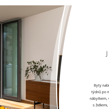
Byty nabí
týdnů po m
nábytkem, v
s židlemi,