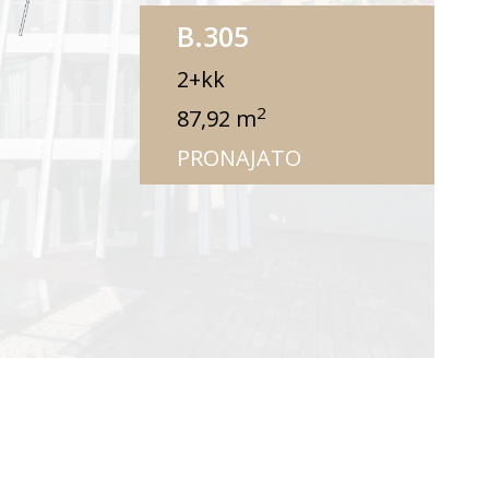
B.305
2+kk
2
87,92 m
PRONAJATO