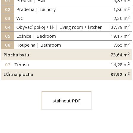
01
Předsíň | Hall
4,87
m
2
02
Prádelna | Laundry
1,86
m
2
03
WC
2,30
m
2
04
Obývací pokoj + kk | Living room + kitchen
37,79
m
2
05
Ložnice | Bedroom
19,17
m
2
06
Koupelna | Bathroom
7,65
m
2
Plocha bytu
73,64
m
2
07
Terasa
14,28
m
2
Užitná plocha
87,92
m
stáhnout PDF